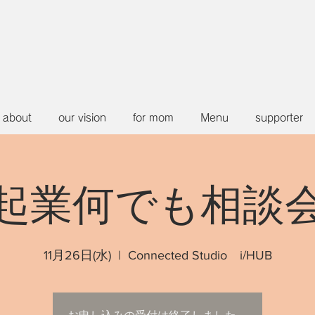
about
our vision
for mom
Menu
supporter
起業何でも相談
11月26日(水)
  |  
Connected Studio i/HUB