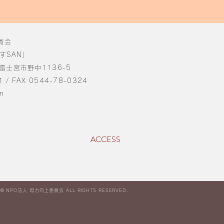
員会
すSAN」
県富士宮市野中1136-5
1 / FAX 0544-78-0324
m
ACCESS
 ©︎ NPO法人 母力向上委員会 ALL RIGHTS RESERVED.