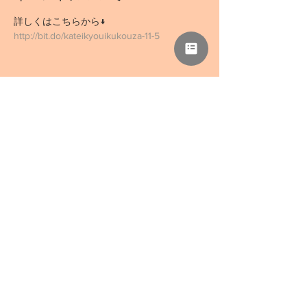
詳しくはこちらから↓
http://bit.do/kateikyouikukouza-11-5
このイベントをシェア
NPO法人 母力向上委員会
事務所「さぁどぷれいすSAN」
〒418-0039 静岡県富士宮市野中1136-5
TEL
0544-78-0741
/ FAX
0544-78-0324