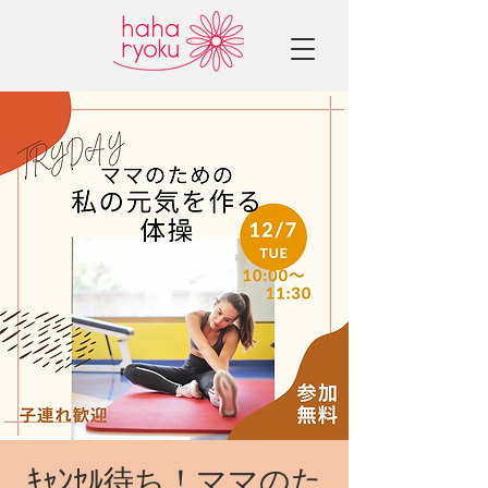
ｷｬﾝｾﾙ待ち！ママのた