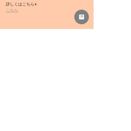
詳しくはこちら↓
こちら
このイベントをシェア
NPO法人 母力向上委員会
事務所「さぁどぷれいすSAN」
〒418-0039 静岡県富士宮市野中1136-5
TEL
0544-78-0741
/ FAX
0544-78-0324
mail@haharyoku.com