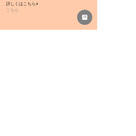
詳しくはこちら↓
こちら
このイベントをシェア
NPO法人 母力向上委員会
事務所「さぁどぷれいすSAN」
〒418-0039 静岡県富士宮市野中1136-5
TEL
0544-78-0741
/ FAX
0544-78-0324
mail@haharyoku.com