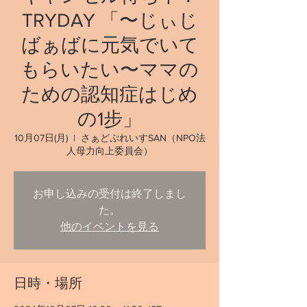
TRYDAY 「〜じぃじ
ばぁばに元気でいて
もらいたい〜ママの
ための認知症はじめ
の1步」
10月07日(月)
  |  
さぁどぷれいすSAN（NPO法
人母力向上委員会）
お申し込みの受付は終了しまし
た。
他のイベントを見る
日時・場所