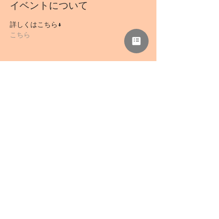
イベントについて
詳しくはこちら↓
こちら
このイベントをシェア
NPO法人 母力向上委員会
事務所「さぁどぷれいすSAN」
〒418-0039 静岡県富士宮市野中1136-5