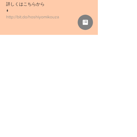
詳しくはこちらから
↓
http://bit.do/hoshiyomikouza
このイベントをシェア
NPO法人 母力向上委員会
事務所「さぁどぷれいすSAN」
〒418-0039 静岡県富士宮市野中1136-5
TEL
0544-78-0741
/ FAX
0544-78-0324