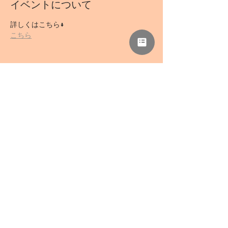
イベントについて
詳しくはこちら↓
こちら
このイベントをシェア
NPO法人 母力向上委員会
事務所「さぁどぷれいすSAN」
〒418-0039 静岡県富士宮市野中1136-5
TEL
0544-78-0741
/ FAX
0544-78-0324