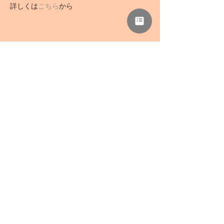
詳しくは
こちら
から
このイベントをシェア
NPO法人 母力向上委員会
事務所「さぁどぷれいすSAN」
〒418-0039 静岡県富士宮市野中1136-5
TEL
0544-78-0741
/ FAX
0544-78-0324
mail@haharyoku.com