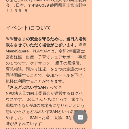
会）, 日本、〒418-0039 静岡県富士宮市野中
１１３６−５
イベントについて
※※皆さまの安全を守るために、当日入場制
限をさせていただく場合がございます。※※
MamaSquare　PLAYDAYは、令和2年度富士
宮市妊娠・出産・子育てシェアサポート事業
の１つです。ケアサロン、 親子の居場所、
育児相談、預かり託児、を１つの施設の中で
同時開催することで、参加ハードルを下げ、
気軽に利用することができます。
「さぁどぷれいすSAN」って？
NPO法人母力向上委員会が運営するログハ
ウスです。 お母さんたちにとって、家でも
職場でもない第3の居場所になりたいという
想いからさぁどぷれいすSANという名前に決
めました。　SAN＝お産、太陽、3などの意
味が含まれています