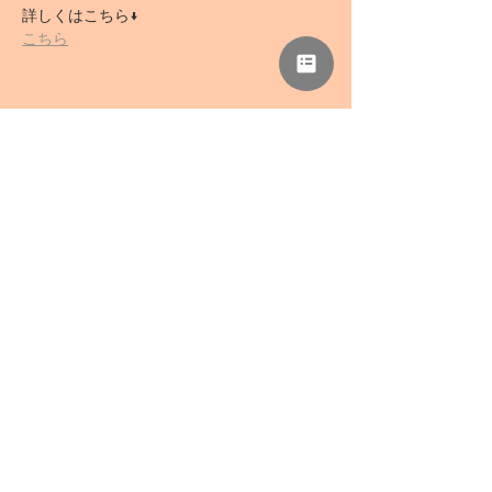
詳しくはこちら↓
こちら
このイベントをシェア
NPO法人 母力向上委員会
事務所「さぁどぷれいすSAN」
〒418-0039 静岡県富士宮市野中1136-5
TEL
0544-78-0741
/ FAX
0544-78-0324
mail@haharyoku.com