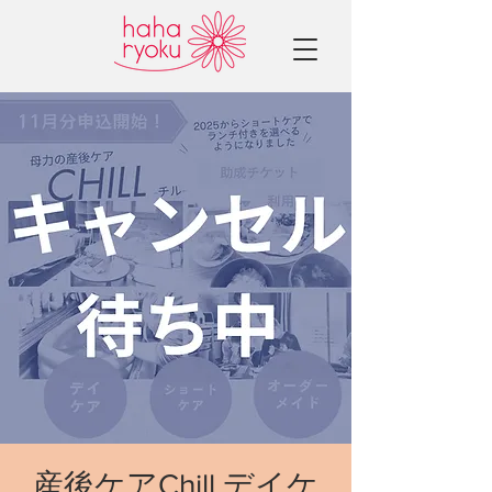
産後ケアChill デイケ