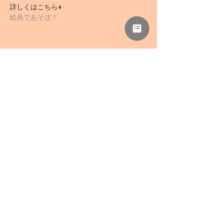
詳しくはこちら↓
絵具であそぼ！
このイベントをシェア
NPO法人 母力向上委員会
事務所「さぁどぷれいすSAN」
〒418-0039 静岡県富士宮市野中1136-5
TEL
0544-78-0741
/ FAX
0544-78-0324
mail@haharyoku.com