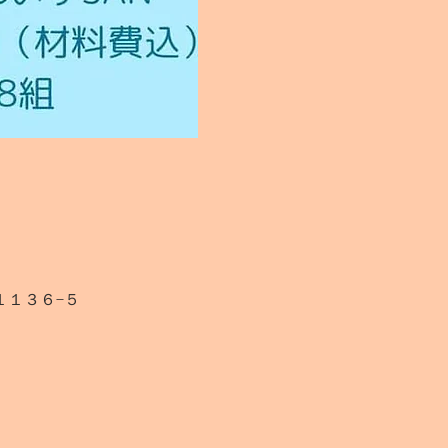
１１３６−５