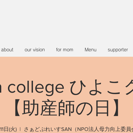
about
our vision
for mom
Menu
supporter
a college ひよ
【助産師の日】
11日(火)
  |  
さぁどぷれいすSAN（NPO法人母力向上委員