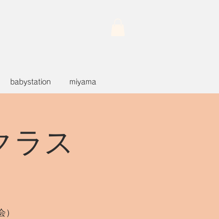
babystation
miyama
こクラス
会）