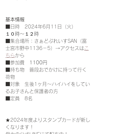
基本情報
■日時　2024年6月11日（火）
１０時〜１２時
■集合場所：さぁどぷれいすSAN（富
士宮市野中1136－5）→アクセスは
こ
ちら
から
■参加費　
1100円
■持ち物　普段おでかけに持って行く
荷物
■対象　生後1ヶ月〜ハイハイをしてい
るお子さんと保護者の方
■定員　8名
★2024年度よりスタンプカードが新し
くなります！