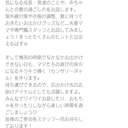
気になる成長・発達のことや、赤ちゃ
んとの夏の過ごし方をお話します。
紫外線対策や衣服の調整、夏に持って
おきたいお出かけグッズなど…先輩マ
マや専門職スタッフとお話してみまし
ょう！きっとたくさんのヒントと出会
えるはず☆
そして梅雨の時期でなかなかお出かけ
できない日も、ママたちの遊びの味方
になるキラキラ輝く「センサリーボト
ル」を作ります♪
持ち運びできるので、お出かけ先のお
助けアイテムとしても活躍しますよ。
みんなでワイワイお話したり、おもち
ゃを作ったりしながら楽しい時間を過
ごしましょう♡
皆様のご参加をスタッフ一同お待ちし
ております！