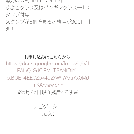
母力の公式LINEにて配布中！
ひよこクラス又はペンギンクラス→1ス
タンプ付与
スタンプが5個貯まると講座が300円引
き！
お申し込みはこちらから 
https://docs.google.com/forms/d/e/1
FAIpQLSdCiFMcT8ANfOllYj-
ptBOE_4EECZok4q2AWIW5u7x0MiJ
mKA/viewform
※5月25日現在残席4です※
ナビゲーター
【ちえ】