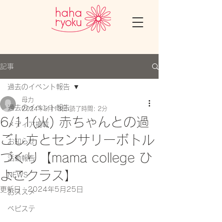
記事
過去のイベント報告
母力
過去のイベント報告
2024年5月13日
読了時間: 2分
6/11(火) 赤ちゃんとの過
メディア掲載
ごし方とセンサリーボトル
お知らせ
づくり【mama college ひ
活動報告
よこクラス】
NEWS
更新日：
2024年5月25日
おススメ
ベビステ