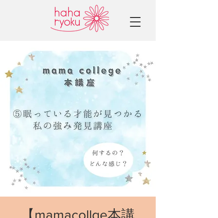
【mamacollge本講