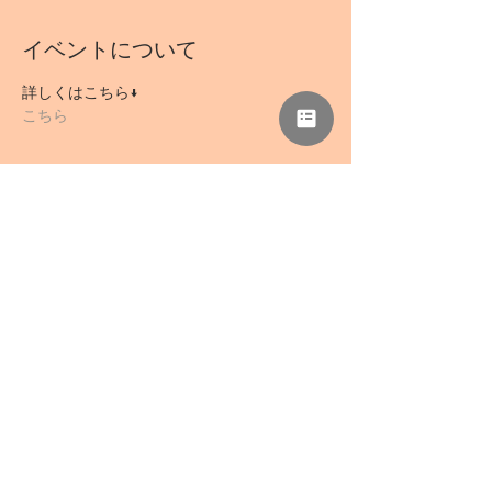
イベントについて
詳しくはこちら↓
こちら
このイベントをシェア
NPO法人 母力向上委員会
事務所「さぁどぷれいすSAN」