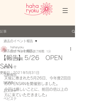
記事
過去のイベント報告
haharyoku
過去のイベント報告
2021年5月30日
読了時間: 1分
【報告】5/26 OPEN
メディア掲載
SAN
お知らせ
更新日：
2021年5月31日
活動報告
天候に恵まれた5月26日、今年度2回目
NEWS
のOPENSANを開催致しました。
今回は嬉しいことに、前回の倍以上の
おススメ
方に来ていただきました♩
ベビステ