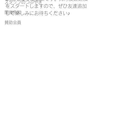
スタッフのつぶやき
をスタートしますので、ぜひ友達追加
開催告知
して楽しみにお待ちください♪
賛助会員