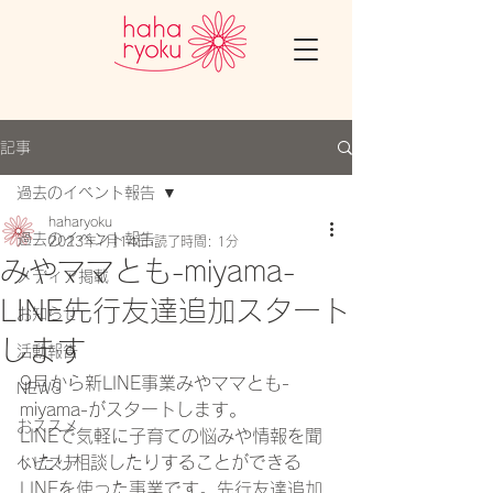
記事
過去のイベント報告
haharyoku
過去のイベント報告
2023年7月14日
読了時間: 1分
みやママとも-miyama-
メディア掲載
LINE先行友達追加スタート
お知らせ
します
活動報告
9月から新LINE事業みやママとも-
NEWS
miyama-がスタートします。
おススメ
LINEで気軽に子育ての悩みや情報を聞
いたり相談したりすることができる
ベビステ
LINEを使った事業です。先行友達追加