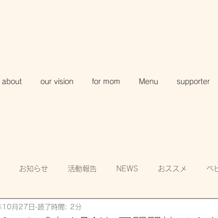
about
our vision
for mom
Menu
supporter
お知らせ
活動報告
NEWS
おススメ
ベ
年10月27日
読了時間: 2分
知
賛助会員