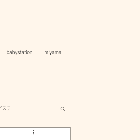
babystation
miyama
ビステ