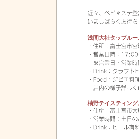
近々、ベビ＊ステ登
いましばらくお待ち
浅間大社タップルー
・住所：富士宮市宮町
・営業日時：17:00〜23
　※営業日・営業時
・Drink：クラフ
・Food：ジビエ料理 
　店内の様子詳しく
柚野テイスティングル
・住所：富士宮市大鹿
・営業時間：土日のみ1
・Drink：ビール