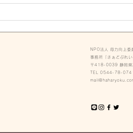
岳南朝日新聞4月掲載されま
した
NPO法人 母力向上委
事務所「さぁどぷれい
〒418-0039 静岡
TEL 0544-78-074
mail@haharyoku.co