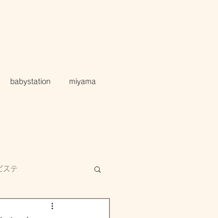
babystation
miyama
ビステ