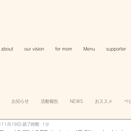
about
our vision
for mom
Menu
supporter
お知らせ
活動報告
NEWS
おススメ
ベ
年11月19日
読了時間: 1分
知
賛助会員