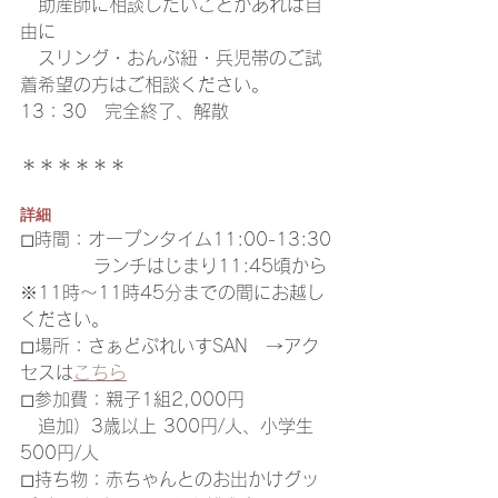
　助産師に相談したいことがあれば自
由に　
　スリング・おんぶ紐・兵児帯のご試
着希望の方はご相談ください。
13：30　完全終了、解散
＊＊＊＊＊＊
詳細
◻︎時間：オープンタイム11:00-13:30
  　　　 ランチはじまり11:45頃から
※11時～11時45分までの間にお越し
ください。
◻︎場所：さぁどぷれいすSAN　→アク
セスは
こちら
◻︎参加費：親子1組2,000円
　追加）3歳以上 300円/人、小学生 
500円/人
◻︎持ち物：赤ちゃんとのお出かけグッ