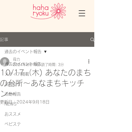
記事
過去のイベント報告
母力
過去のイベント報告
2024年8月19日
読了時間: 3分
10/17（木) あなたのまち
メディア掲載
の台所〜あなまちキッチ
お知らせ
ン〜
活動報告
更新日：
2024年9月18日
NEWS
おススメ
ベビステ