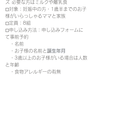
ズ 必要な方はミルクや離乳食
◻︎対象：妊娠中の方・1歳半までのお子
様がいらっしゃるママと家族
◻︎定員：8組
◻︎申し込み方法：申し込みフォームに
て事前予約　
　・名前
　・お子様の名前と
誕生年月
　・3歳以上のお子様がいる場合は人数
と年齢
　・食物アレルギーの有無