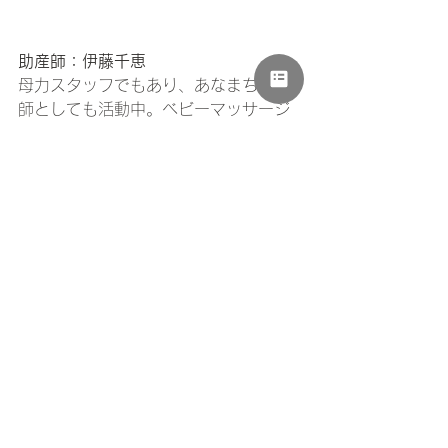
助産師：伊藤千恵
母力スタッフでもあり、あなまち助産
師としても活動中。ベビーマッサージ
やアロマテラピーの資格を持つ。
3歳と1歳の男の子のママ。