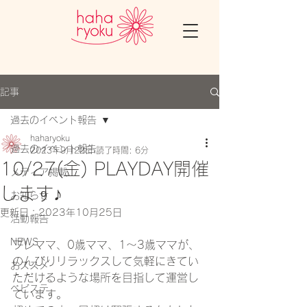
記事
過去のイベント報告
haharyoku
過去のイベント報告
2023年9月22日
読了時間: 6分
10/27(金) PLAYDAY開催
メディア掲載
します♪
お知らせ
更新日：
2023年10月25日
活動報告
NEWS
プレママ、0歳ママ、1～3歳ママが、
のんびりリラックスして気軽にきてい
おススメ
ただけるような場所を目指して運営し
ベビステ
ています。