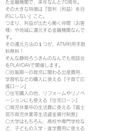
た金融機関で、来年なんと70周年。
その大きな特徴は『営利（利益）を目
的にしない』こと。
つまり、利益が出たら働く仲間（お客
様）や地域に還元する金融機関なんで
す。
その還元方法の１つが、ATM利用手数
料無料！
そんな静岡ろうきんのなんでも相談会
をPLAYDAYで開催します。
〇妊娠期～の育児に関わる出産費用、
学習机などの購入に使える『子育て応
援ローン』
〇住宅購入の他、リフォームやリノベ
ーションにも使える『住宅ローン』
〇育児休業中の生活費に使える『富士
宮市育児休業等生活資金貸付制度』
〇大学はもちろん、高校や専門学校な
ど、子どもの入学・進学費用に使える