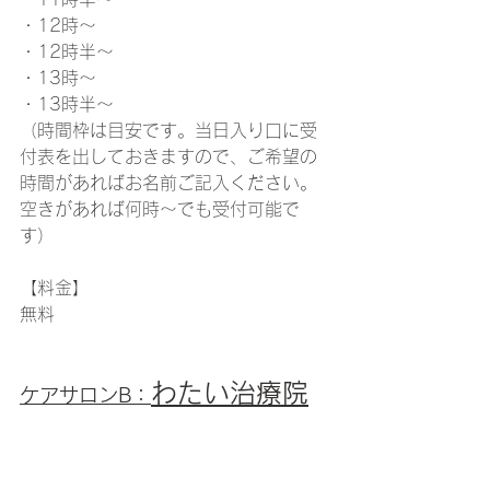
・12時～
・12時半～
・13時～
・13時半～
（時間枠は目安です。当日入り口に受
付表を出しておきますので、ご希望の
時間があればお名前ご記入ください。
空きがあれば何時～でも受付可能で
す）
【料金】
無料
わたい治療院
ケアサロンB：