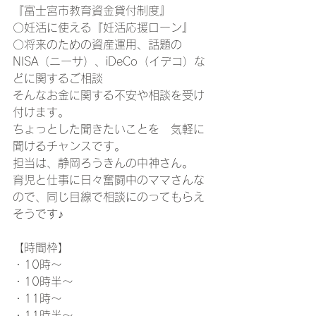
『富士宮市教育資金貸付制度』
〇妊活に使える『妊活応援ローン』
〇将来のための資産運用、話題の
NISA（ニーサ）、iDeCo（イデコ）な
どに関するご相談
そんなお金に関する不安や相談を受け
付けます。
ちょっとした聞きたいことを　気軽に
聞けるチャンスです。
担当は、静岡ろうきんの中神さん。
育児と仕事に日々奮闘中のママさんな
ので、同じ目線で相談にのってもらえ
そうです♪
【時間枠】
・10時〜
・10時半～
・11時～
・11時半～