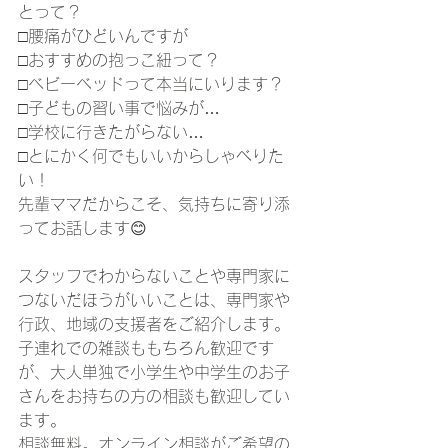
とって？
□腰痛がひどいんですが
□おすすめの抱っこ紐って？
□ベビーベッドって本当にいります？
□子どもの習い事で悩みが…
□学校に行きたがらない…
□とにかく何でもいいからしゃべりた
い！
先輩ママだからこそ、気持ちに寄り添
ってお話します😊
スタッフでわからないことや専門家に
つないだほうがいいことは、専門家や
行政、地域の支援者をご紹介します。
子連れでの雑談ももちろん歓迎です
が、大人単独で小学生や中学生のお子
さんをお持ちの方の相談も歓迎してい
ます。
相談無料。オンライン相談がご希望の