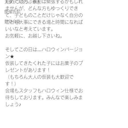
初めての方、最初は緊張するかもしれ
スタッフのつぶやき
ませんが、どんな方もゆっくりでき
開催告知
て、子どものことだけじゃなく自分の
賛助会員
ことも大事にできる場と時間になれば
いいなと考えています。
お気軽に、お越し下さいね。
そしてこの日は…ハロウィンバージョ
ン★
仮装してきたくれた子にはお菓子のプ
レゼントがあります！
（もちろん大人の仮装も大歓迎で
す！）
会場もスタッフもハロウィン仕様でお
待ちしております。みんなで楽しみま
しょう♪