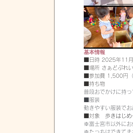
基本情報
■日時 2025年11
■場所 さぁどぷれい
■参加費 1,500円
■持ち物
普段おでかけに持っ
■服装　
動きやすい服装でお
■対象　
歩きはじめ
※富士宮市以外にお
※たっちはできてま