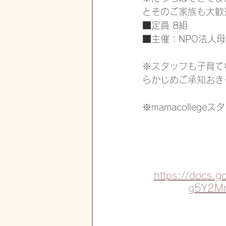
とそのご家族も大歓
■定員 8組
■主催：NPO法人
※スタッフも子育て
らかじめご承知おき
※mamacolleg
https://docs.
g5Y2Mn