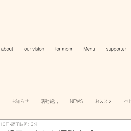
about
our vision
for mom
Menu
supporter
お知らせ
活動報告
NEWS
おススメ
ベ
10日
読了時間: 3分
知
賛助会員