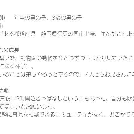
性別）　年中の男の子、3歳の男の子
市
とがある都道府県　静岡県伊豆の国市出身、住んだことあ
もの成長
繋いで、動物園の動物をひとつずつしっかり見ていたこ
になる様子）。
いることは弟もやろうとするので、2人ともお兄さんに
時期
、真夜中3時間泣きっぱなしという日もあった。自分も限
でほしいとお願いした。
気軽に育児を相談できるコミュニティがなく、どこかで