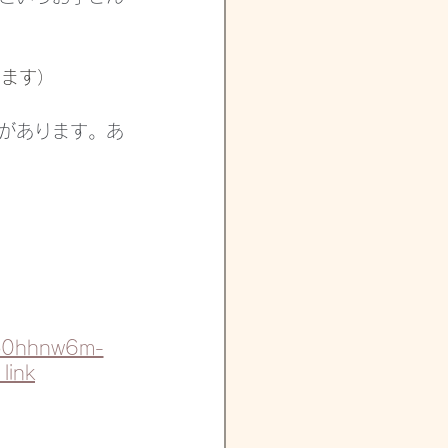
けます）
があります。あ
ko0hhnw6m-
link