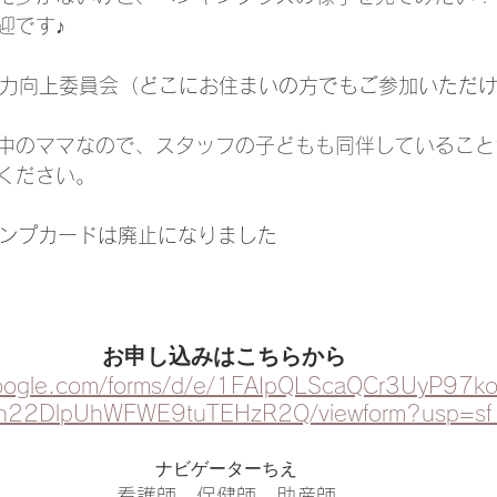
迎です♪
母力向上委員会（どこにお住まいの方でもご参加いただ
中のママなので、スタッフの子どもも同伴していること
ください。
eスタンプカードは廃止になりました
お申し込みはこちらから 
google.com/forms/d/e/1FAIpQLScaQCr3UyP97
22DlpUhWFWE9tuTEHzR2Q/viewform?usp=sf_
ナビゲーターちえ
看護師、保健師、助産師