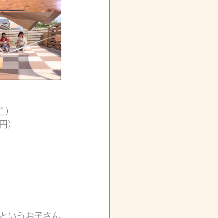
こ
）
円）
というお子さん