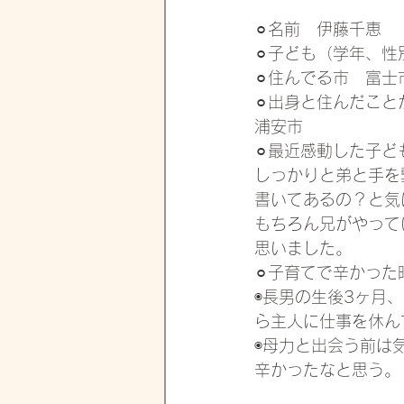
⚪︎名前　伊藤千恵
⚪︎子ども（学年、
⚪︎住んでる市　富士
⚪︎出身と住んだこ
浦安市
⚪︎最近感動した子ど
しっかりと弟と手を
書いてあるの？と気
もちろん兄がやって
思いました。
⚪︎子育てで辛かった
◉長男の生後3ヶ月
ら主人に仕事を休ん
◉母力と出会う前は
辛かったなと思う。