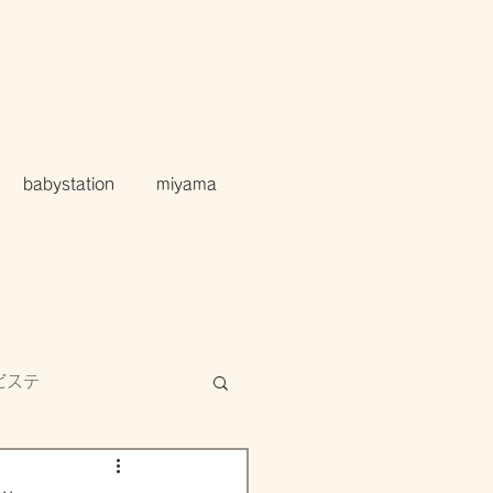
babystation
miyama
ビステ