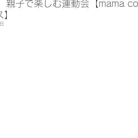
）親子で楽しむ運動会【mama coll
ス】
2日