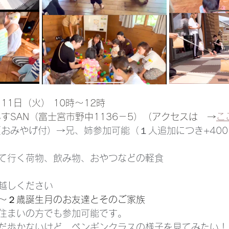
月11日（火） 10時～12時
すSAN（富士宮市野中1136－5）（アクセスは　→
こ
（おみやげ付）→兄、姉参加可能（１人追加につき+400
て行く荷物、飲み物、おやつなどの軽食
越しください
〜２歳誕生月のお友達とそのご家族
住まいの方でも参加可能です。
だ歩かないけど、ペンギンクラスの様子を見てみたい！