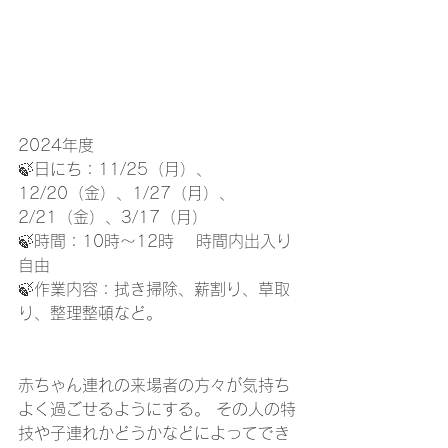
2024年度
🍃日にち：11/25（月）、
12/20（金）、1/27（月）、
2/21（金）、3/17（月）
🍃時間：10時～12時 　時間内出入り
自由
🍃作業内容：拭き掃除、薪割り、草取
り、整理整頓など。 
赤ちゃん連れの来場者の方々が気持ち
よく過ごせるようにする。 その人の特
技や子連れかどうかなどによってでき