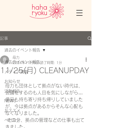
記事
過去のイベント報告
母力
過去のイベント報告
2024年11月5日
読了時間: 1分
11/25(月) CLEANUPDAY
メディア掲載
お知らせ
母力も団体として拠点がない時代は、
活動報告
会議をするのも人目を気にしながら…
備品も持ち寄り持ち帰りしていました
NEWS
が、今は拠点があるからそんな心配も
おススメ
なくなりました。
 その分、拠点の管理などの仕事も出て
ベビステ
きました。