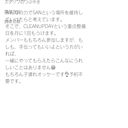
スタッフのつぶやき
開催告知
みんなの力でSANという場所を維持し
ていけたらと考えています。 
賛助会員
そこで、CLEANUPDAYという重点整備
日を月に1回もうけます。 
メンバーももちろん参加しますが、も
しも、手伝ってもいいよという方がい
れば、
一緒にやってもらえたらこんなにうれ
しいことはありません😃 
もちろん子連れオッケーです👌予約不
要です。