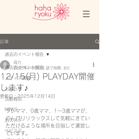
記事
過去のイベント報告
母力
過去のイベント報告
2025年11月20日
読了時間: 8分
12/15(月) PLAYDAY開催
メディア掲載
します♪
お知らせ
更新日：
2025年12月14日
活動報告
NEWS
プレママ、0歳ママ、1～3歳ママが、
のんびりリラックスして気軽にきてい
おススメ
ただけるような場所を目指して運営し
ベビステ
ています。