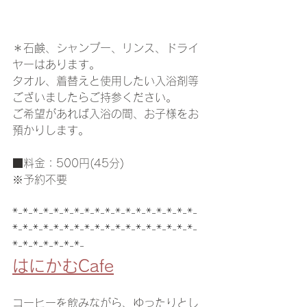
＊石鹸、シャンプー、リンス、ドライ
ヤーはあります。
タオル、着替えと使用したい入浴剤等
ございましたらご持参ください。
ご希望があれば入浴の間、お子様をお
預かりします。
■料金：500円(45分)
※予約不要
*-*-*-*-*-*-*-*-*-*-*-*-*-*-*-*-*-*-
*-*-*-*-*-*-*-*-*-*-*-*-*-*-*-*-*-*-
*-*-*-*-*-*-*-
はにかむCafe
コーヒーを飲みながら、ゆったりとし