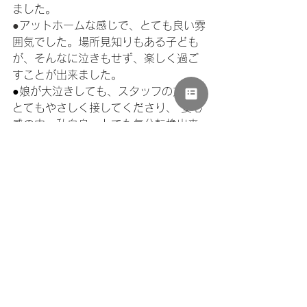
ました。
●
アットホームな感じで、とても良い雰
囲気でした。場所見知りもある子ども
が、そんなに泣きもせず、楽しく過ご
すことが出来ました。
●娘が大泣きしても、スタッフの方々が
とてもやさしく接してくださり、 安心
感の中、私自身、とても気分転換出来
ました。 自分の為、子どもの為にもも
っと活用しようと思いました。
●子育てしていると大人と話す機会が少
ないので、外との繋がりは助かりま
す。
●初めてで緊張もあったが、スタッフの
方が話しかけてくれてありがたかった
です。
^^^^^^^^^^^^^^^^^^^^^^^^^
^^^^^^^^^^^^^^^^^^^^^^^^^