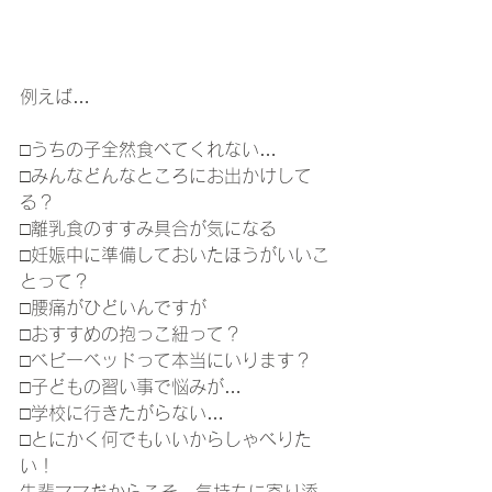
例えば…
□うちの子全然食べてくれない…
□みんなどんなところにお出かけして
る？
□離乳食のすすみ具合が気になる
□妊娠中に準備しておいたほうがいいこ
とって？
□腰痛がひどいんですが
□おすすめの抱っこ紐って？
□ベビーベッドって本当にいります？
□子どもの習い事で悩みが…
□学校に行きたがらない…
□とにかく何でもいいからしゃべりた
い！
先輩ママだからこそ、気持ちに寄り添