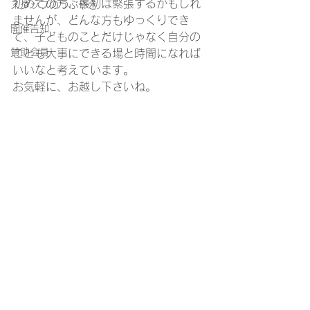
初めての方、最初は緊張するかもしれ
スタッフのつぶやき
ませんが、どんな方もゆっくりでき
開催告知
て、子どものことだけじゃなく自分の
賛助会員
ことも大事にできる場と時間になれば
いいなと考えています。
お気軽に、お越し下さいね。