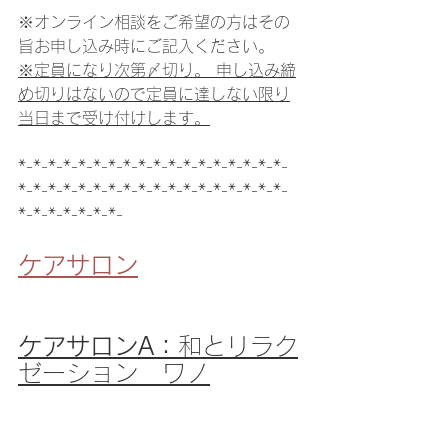
※オンライン相談をご希望の方はその
旨お申し込み時にご記入ください。
※定員になり次第〆切り。 申し込み締
め切りはないので定員に達しない限り
当日まで受け付けします。
*-*-*-*-*-*-*-*-*-*-*-*-*-*-*-*-*-*-
*-*-*-*-*-*-*-*-*-*-*-*-*-*-*-*-*-*-
*-*-*-*-*-*-*-
ケアサロン
ケアサロンA：
和とリラク
ゼーション　ワノ