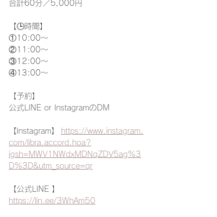
合計60分／5,000円
【🕒時間】
①10:00〜
②11:00〜
③12:00〜
④13:00〜
【予約】
公式LINE or InstagramのDM
【Instagram】 
https://www.instagram.
com/libra.accord.hoa?
igsh=MWV1NWdxMDNqZDV5ag%3
D%3D&utm_source=qr
【公式LINE 】 
https://lin.ee/3WhAm50