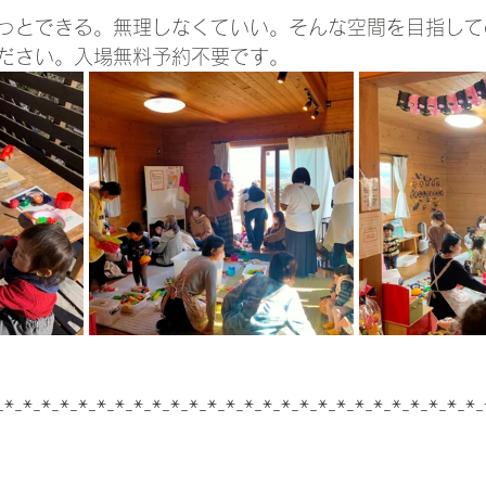
っとできる。無理しなくていい。そんな空間を目指して
ださい。入場無料予約不要です。
-*-*-*-*-*-*-*-*-*-*-*-*-*-*-*-*-*-*-*-*-*-*-*-*-*-*-