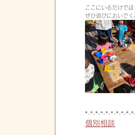
ここにいるだけでほ
ぜひ遊びにおいでく
*-*-*-*-*-*-*-*-*-*
個別相談