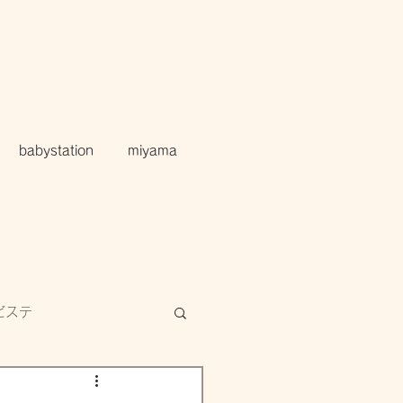
babystation
miyama
ビステ