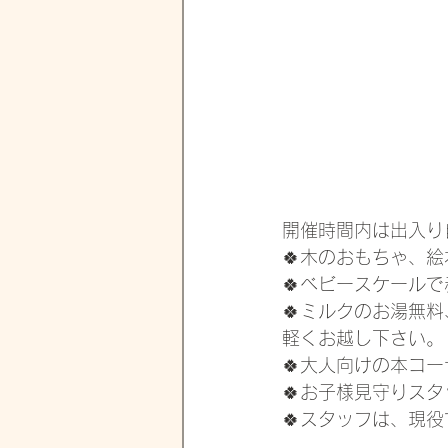
開催時間内は出入り
🍀木のおもちゃ、
🍀ベビースケール
🍀ミルクのお湯無
軽くお越し下さい。
🍀大人向けの本コ
🍀お子様見守りス
🍀スタッフは、現