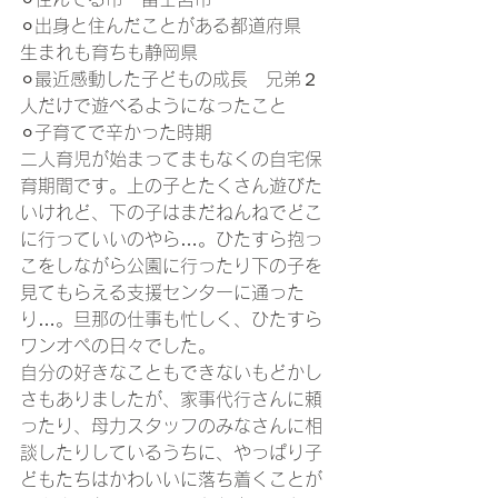
⚪︎出身と住んだことがある都道府県　
生まれも育ちも静岡県
⚪︎最近感動した子どもの成長　兄弟２
人だけで遊べるようになったこと
⚪︎子育てで辛かった時期
二人育児が始まってまもなくの自宅保
育期間です。上の子とたくさん遊びた
いけれど、下の子はまだねんねでどこ
に行っていいのやら…。ひたすら抱っ
こをしながら公園に行ったり下の子を
見てもらえる支援センターに通った
り…。旦那の仕事も忙しく、ひたすら
ワンオペの日々でした。
自分の好きなこともできないもどかし
さもありましたが、家事代行さんに頼
ったり、母力スタッフのみなさんに相
談したりしているうちに、やっぱり子
どもたちはかわいいに落ち着くことが