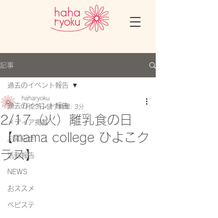
記事
過去のイベント報告
haharyoku
過去のイベント報告
1月23日
読了時間: 3分
2/17（火）離乳食の日
メディア掲載
【mama college ひよこク
お知らせ
ラス】
活動報告
NEWS
おススメ
ベビステ