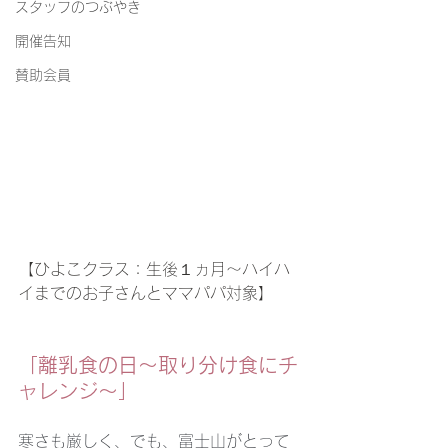
スタッフのつぶやき
開催告知
賛助会員
【ひよこクラス：生後１ヵ月～ハイハ
イまでのお子さんとママパパ対象】
「離乳食の日〜取り分け食にチ
ャレンジ〜」
寒さも厳しく、でも、富士山がとって