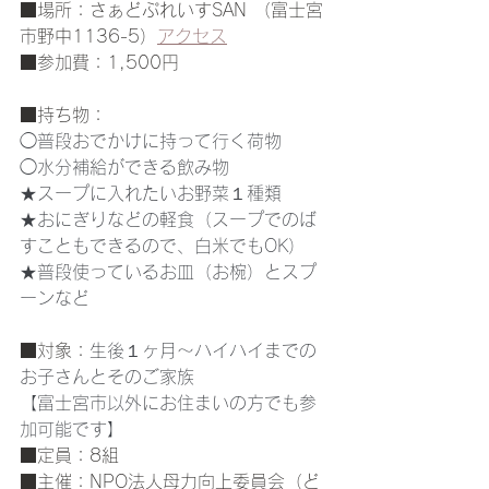
■場所：さぁどぷれいすSAN （富士宮
市野中1136-5）
アクセス
■参加費：1,500円
■持ち物：
◯普段おでかけに持って行く荷物
◯水分補給ができる飲み物
★スープに入れたいお野菜１種類
★おにぎりなどの軽食（スープでのば
すこともできるので、白米でもOK）
★普段使っているお皿（お椀）とスプ
ーンなど
■対象：
生後１ヶ月〜ハイハイまでの
お子さんとそのご家族
【富士宮市以外にお住まいの方でも参
加可能です】
■定員：8組
■主催：NPO法人母力向上委員会（ど