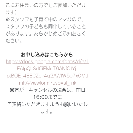
こにお住まいの方でもご参加いただけ
ます）
※スタッフも子育て中のママなので、
スタッフの子どもも同伴していること
があります。あらかじめご承知おきく
ださい。
お申し込みはこちらから 
https://docs.google.com/forms/d/e/1
FAIpQLSdCiFMcT8ANfOllYj-
ptBOE_4EECZok4q2AWIW5u7x0MiJ
mKA/viewform?usp=sf_link
※万が一キャンセルの場合は、前日
16:00までに
ご連絡いただきますようお願いいたし
ます。