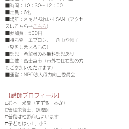
■時間：10：30～12：00
■定員：6名
■場所：さぁどぷれいすSAN（アクセ
スはこちら→
こちら
）
■参加費：500円
■持ち物：エプロン、三角巾や帽子
（髪をしまえるもの）
■
託児：希望者のみ無料託児あり
■主催：富士宮市（市外在住在勤の方
もご参加いただけます）
■運営：NPO法人母力向上委員会
【講師プロフィール】
□鈴木　光夏（すずき　みか）
□管理栄養士、調理師
□普段は柚野商店にいます
□子どもは小1、小3