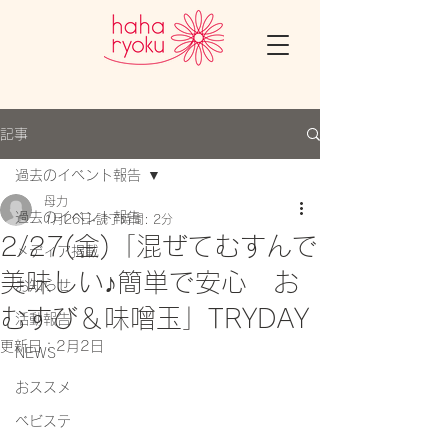
記事
過去のイベント報告
母力
過去のイベント報告
1月26日
読了時間: 2分
2/27(金)「混ぜてむすんで
メディア掲載
美味しい♪簡単で安心 お
お知らせ
むすび＆味噌玉」TRYDAY
活動報告
更新日：
2月2日
NEWS
おススメ
ベビステ