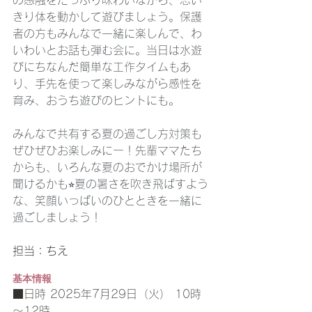
の感触をたっぷり味わいながら、思い
きり体を動かして遊びましょう。保護
者の方もみんなで一緒に楽しんで、わ
いわいとお話も弾む会に。当日は水遊
びにちなんだ簡単な工作タイムもあ
り、手先を使って楽しみながら感性を
育み、おうち遊びのヒントにも。
みんなで共有する夏の過ごし方対策も
ぜひぜひお楽しみにー！先輩ママたち
からも、いろんな夏のおでかけ場所が
聞けるかも⭐︎夏の暑さを吹き飛ばすよう
な、笑顔いっぱいのひとときを一緒に
過ごしましょう！
担当：ちえ
基本情報
■日時 2025年7月29日（火） 10時
～12時