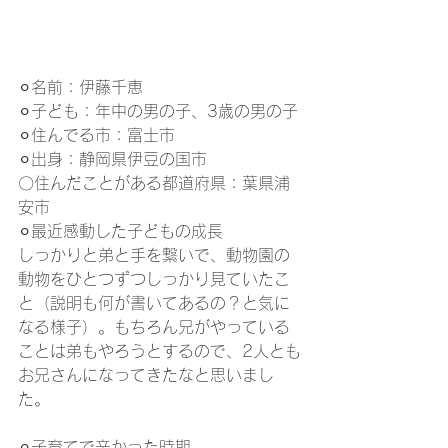
⚪︎名前：伊藤千恵
⚪︎子ども：年中の男の子、3歳の男の子
⚪︎住んでる市：富士市
⚪︎出身：静岡県伊豆の国市
〇住んだことがある都道府県：葉県浦
安市
⚪︎最近感動した子どもの成長
しっかりと弟と手を繋いで、動物園の
動物をひとつずつしっかり見ていたこ
と（説明も何が書いてあるの？と気に
なる様子）。もちろん兄がやっている
ことは弟もやろうとするので、2人とも
お兄さんになってきたなと思いまし
た。
⚪︎子育てで辛かった時期