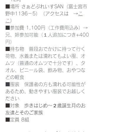
■場所 さぁどぷれいすSAN（富士宮市
野中1136－5）（アクセスは　→
こ
こ
）
■参加費 1,100円
（工作費用込み）→
兄、姉参加可能（１人追加につき+400
円）
■持ち物　
普段おでかけに持って行く
荷物、水着または濡れてもよい服、オ
ムツ（普通のオムツで十分です）、タ
オル、ビニール袋、飲み物、おやつな
どの軽食
■服装　保護者の方も濡れる可能性が
あるため、動きやすい服装でお越しく
ださい
■対象　
歩きはじめ〜２歳誕生月のお
友達とそのご家族
■定員 8組