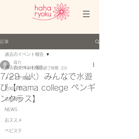
記事
過去のイベント報告
母力
過去のイベント報告
2025年6月23日
読了時間: 2分
7/29（火）みんなで水遊
メディア掲載
び【mama college ペンギ
お知らせ
ンクラス】
活動報告
NEWS
おススメ
ベビステ