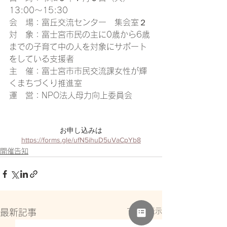
13:00～15:30
会　場：富丘交流センター　集会室２
対　象：富士宮市民の主に0歳から6歳
までの子育て中の人を対象にサポート
をしている支援者
主　催：富士宮市市民交流課女性が輝
くまちづくり推進室
運　営：NPO法人母力向上委員会
お申し込みは
https://forms.gle/ufN5ihuD5uVaCpYb8
開催告知
すべて表示
最新記事