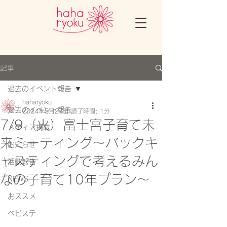
記事
過去のイベント報告
haharyoku
過去のイベント報告
2024年5月27日
読了時間: 1分
7/9（火）富士宮子育て未
メディア掲載
来ミーティング～バックキ
お知らせ
ャスティングで考えるみん
活動報告
なの子育て10年プラン～
NEWS
おススメ
ベビステ