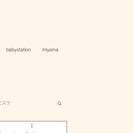
babystation
miyama
ビステ