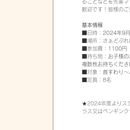
ることなどを先輩マ
歓迎です！皆様のご
基本情報
■日時：
2024年9
■場所：さぁどぷれ
■参加費：
1100円
■持ち物：
お子様の
複数枚お持ちくださ
■対象：
首すわり〜
■定員：8名
★2024年度より
ラス又はペンギンク