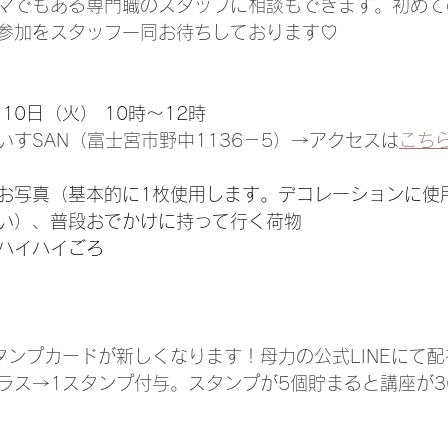
マでもある専門職のスタッフに相談もできます。初めて
参加をスタッフ一同お待ちしております♡
月10日（火） 10時～12時
いすSAN（富士宮市野中1136－5）→アクセスは
こち
お写真（基本的に1枚使用します。デコレーションに使
い）、普段おでかけに持って行く荷物
ハイハイごろ
スタンプカードが新しくなります！母力の公式LINEにて
ラス→1スタンプ付与。スタンプが5個貯まると講座が3