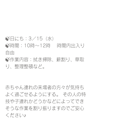
🍃日にち：3／15（水）
🍃時間：10時～12時 　時間内出入り
自由
🍃作業内容：拭き掃除、薪割り、草取
り、整理整頓など。 
赤ちゃん連れの来場者の方々が気持ち
よく過ごせるようにする。 その人の特
技や子連れかどうかなどによってでき
そうな作業を割り振りますのでご安心
ください♪