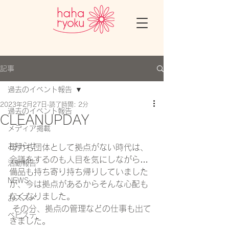
記事
過去のイベント報告
2023年2月27日
読了時間: 2分
過去のイベント報告
CLEANUPDAY
メディア掲載
お知らせ
母力も団体として拠点がない時代は、
会議をするのも人目を気にしながら…
活動報告
備品も持ち寄り持ち帰りしていました
NEWS
が、今は拠点があるからそんな心配も
なくなりました。
おススメ
 その分、拠点の管理などの仕事も出て
ベビステ
きました。