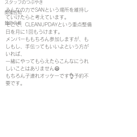
スタッフのつぶやき
みんなの力でSANという場所を維持し
開催告知
ていけたらと考えています。 
賛助会員
そこで、CLEANUPDAYという重点整備
日を月に1回もうけます。 
メンバーももちろん参加しますが、も
しもし、手伝ってもいいよという方が
いれば、
一緒にやってもらえたらこんなにうれ
しいことはありません😃 
もちろん子連れオッケーです👌予約不
要です。