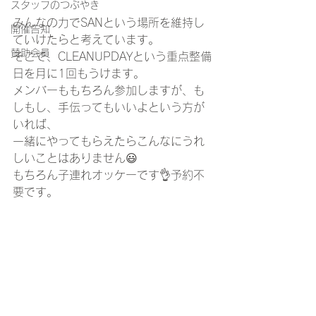
スタッフのつぶやき
みんなの力でSANという場所を維持し
開催告知
ていけたらと考えています。 
賛助会員
そこで、CLEANUPDAYという重点整備
日を月に1回もうけます。 
メンバーももちろん参加しますが、も
しもし、手伝ってもいいよという方が
いれば、
一緒にやってもらえたらこんなにうれ
しいことはありません😃 
もちろん子連れオッケーです👌予約不
要です。