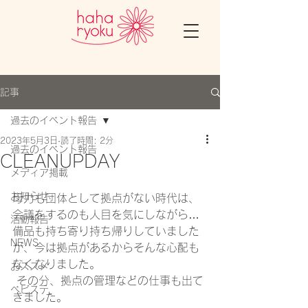
記事
過去のイベント報告
2023年5月3日
読了時間: 2分
過去のイベント報告
CLEANUPDAY
メディア掲載
お知らせ
母力も団体として拠点がない時代は、
会議をするのも人目を気にしながら…
活動報告
備品も持ち寄り持ち帰りしていました
NEWS
が、今は拠点があるからそんな心配も
なくなりました。
おススメ
 その分、拠点の管理などの仕事も出て
ベビステ
きました。