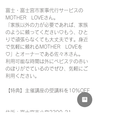
富士・富士宮市家事代行サービスの
MOTHER　LOVEさん。
「家族以外の力が必要であれば、家族
のように頼ってください♡もう、ひと
りで頑張らなくても大丈夫です。身近
で気軽に頼れるMOTHER　LOVEを
♡」とオーナーである佐々木さん。
利用可能な時間は外にベビステの赤い
のぼりがでているのでぜひ、気軽にご
利用ください。
【特典】主催講座の受講料を10％OFF
住所：富士宮市小泉2390-21
電話番号：0544-29-6160
URL：
家事代行サービス　【MOTHER 
LOVE】 (マザーラブ) 