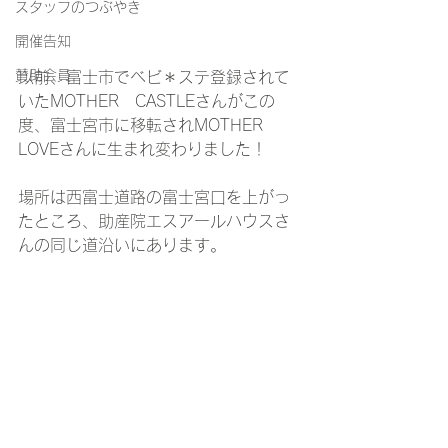
スタッフのつぶやき
開催告知
賛助会員
以前、富士市でベビ＊ステ登録されて
いたMOTHER　CASTLEさんがこの
度、富士宮市に移転されMOTHER　
LOVEさんに生まれ変わりました！
場所は西富士道路の富士宮口を上がっ
たところ、助産院エスアールハウスさ
んの同じ道沿いにあります。