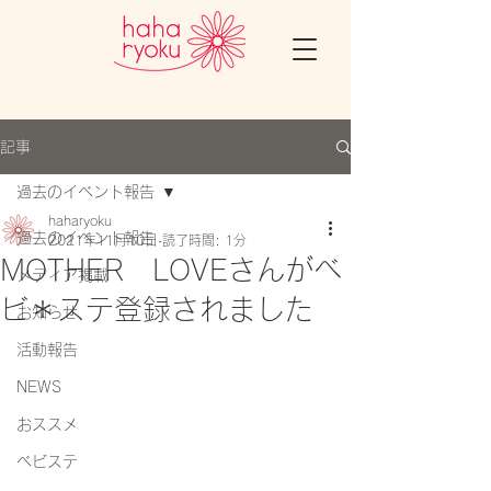
記事
過去のイベント報告
haharyoku
過去のイベント報告
2021年11月10日
読了時間: 1分
MOTHER LOVEさんがベ
メディア掲載
ビ＊ステ登録されました
お知らせ
活動報告
NEWS
おススメ
ベビステ