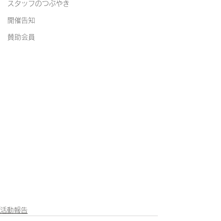
スタッフのつぶやき
開催告知
賛助会員
活動報告