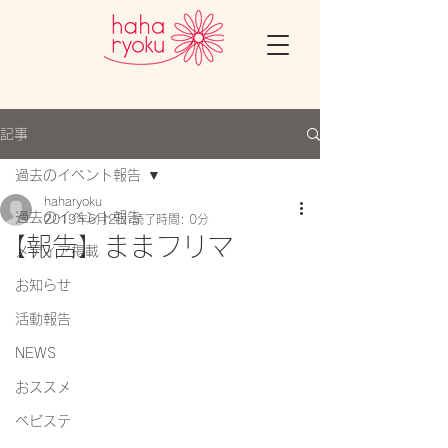
記事
過去のイベント報告
haharyoku
過去のイベント報告
2019年6月2日
読了時間: 0分
【報告】ままフリマ
メディア掲載
お知らせ
活動報告
NEWS
おススメ
ベビステ