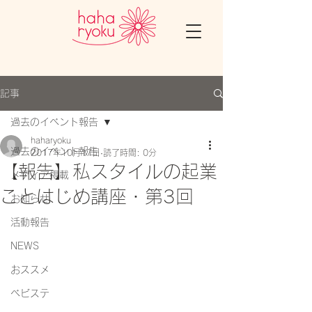
記事
過去のイベント報告
haharyoku
過去のイベント報告
2017年10月17日
読了時間: 0分
【報告】私スタイルの起業
メディア掲載
ことはじめ講座・第3回
お知らせ
活動報告
NEWS
おススメ
ベビステ