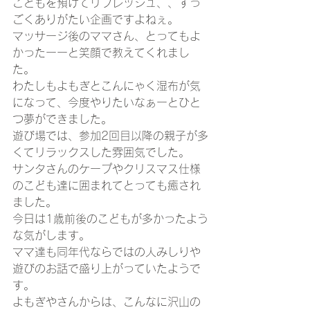
こどもを預けてリフレッシュ、、すっ
ごくありがたい企画ですよねぇ。
マッサージ後のママさん、とってもよ
かったーーと笑顔で教えてくれまし
た。
わたしもよもぎとこんにゃく湿布が気
になって、今度やりたいなぁーとひと
つ夢ができました。
遊び場では、参加2回目以降の親子が多
くてリラックスした雰囲気でした。
サンタさんのケープやクリスマス仕様
のこども達に囲まれてとっても癒され
ました。
今日は1歳前後のこどもが多かったよう
な気がします。
ママ達も同年代ならではの人みしりや
遊びのお話で盛り上がっていたようで
す。
よもぎやさんからは、こんなに沢山の