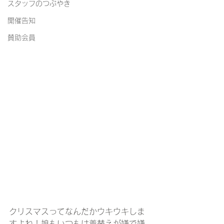
スタッフのつぶやき
開催告知
賛助会員
クリスマスってなんだかウキウキしま
すよね！娘もいつもは着替えが嫌で嫌