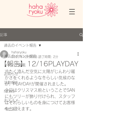
記事
過去のイベント報告
haharyoku
過去のイベント報告
2020年12月23日
読了時間: 2分
【報告】12/16PLAYDAY
メディア掲載
冷たく澄んだ空気に太陽がじんわり暖
お知らせ
かさをくれるような冬らしい気候のな
活動報告
か、PLAYDAYが開催されました。
今日はクリスマス前ということでSAN
NEWS
にもツリーが飾り付けられ、スタッフ
おススメ
はそれらしいものを身につけてお客様
を出迎えます。
ベビステ