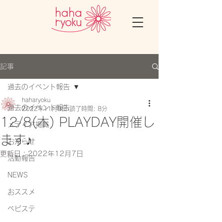
記事
過去のイベント報告
haharyoku
過去のイベント報告
2022年11月9日
読了時間: 8分
12/8(木) PLAYDAY開催し
メディア掲載
ます♪
お知らせ
更新日：
2022年12月7日
活動報告
NEWS
おススメ
ベビステ