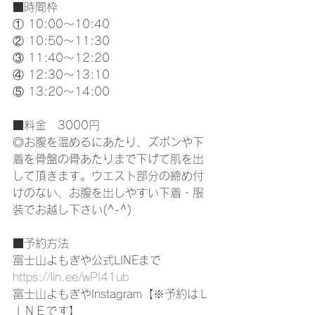
■時間枠
① 10:00〜10:40 
② 10:50〜11:30
③ 11:40〜12:20
④ 12:30〜13:10 
⑤ 13:20〜14:00 
■料金　3000円 
◎お腹を温めるにあたり、ズボンや下
着を骨盤の骨あたりまで下げて肌を出
して頂きます。ウエスト部分の締め付
けのない、お腹を出しやすい下着・服
装でお越し下さい(^-^) 
■予約方法
富士山よもぎや公式LINEまで 
https://lin.ee/wPI41ub
富士山よもぎやInstagram【※予約はＬ
ＩＮＥです】 