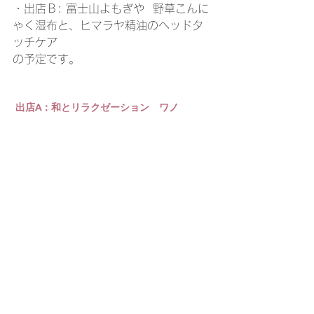
・出店Ｂ: 富士山よもぎや  野草こんに
ゃく湿布と、ヒマラヤ精油のヘッドタ
ッチケア
の予定です。
出店A：和とリラクゼーション　ワノ