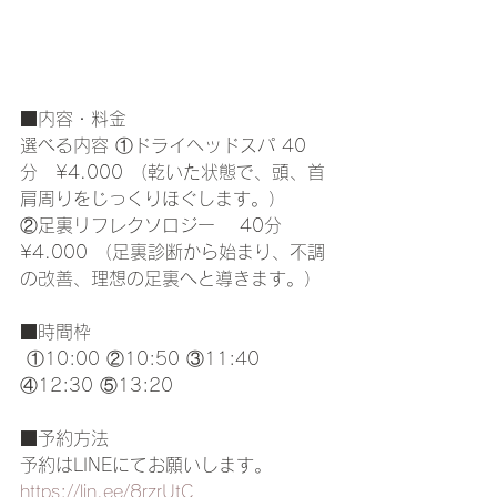
■内容・料金
選べる内容 ①ドライヘッドスパ 40
分　¥4.000 （乾いた状態で、頭、首
肩周りをじっくりほぐします。） 
②足裏リフレクソロジー 　40分　
¥4.000 （足裏診断から始まり、不調
の改善、理想の足裏へと導きます。）
■時間枠
 ①10:00 ②10:50 ③11:40 
④12:30 ⑤13:20 
■予約方法
予約はLINEにてお願いします。 
https://lin.ee/8rzrUtC