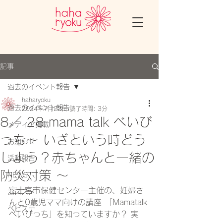
記事
過去のイベント報告
haharyoku
過去のイベント報告
2024年7月22日
読了時間: 3分
8／ 28 mama talk べいび
メディア掲載
っち～ いざという時どう
お知らせ
しよう？赤ちゃんと一緒の
活動報告
防災対策 ～
NEWS
富士宮市保健センター主催の、妊婦さ
おススメ
んと0歳児ママ向けの講座 「Mamatalk
ベビステ
べいびっち」を知っていますか？ 実