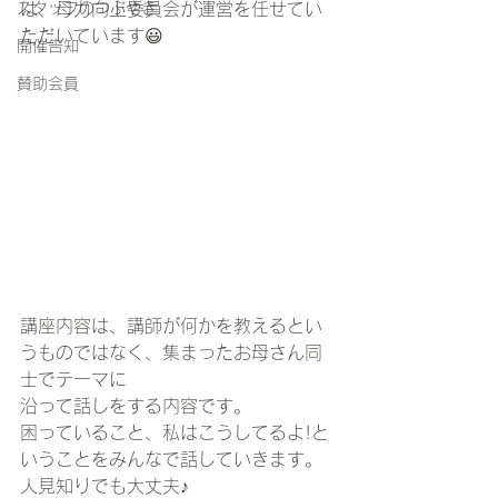
スタッフのつぶやき
は、母力向上委員会が運営を任せてい
ただいています😃 
開催告知
賛助会員
講座内容は、講師が何かを教えるとい
うものではなく、集まったお母さん同
士でテーマに
沿って話しをする内容です。
困っていること、私はこうしてるよ!と
いうことをみんなで話していきます。 
人見知りでも大丈夫♪