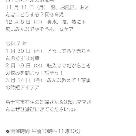
る？赤ちゃんのお風呂 
11 月 11 日（月） 服、お風呂、おさ
んぽ…どうする？真冬育児 
12 月 6 日（金） 鼻水、咳、熱に下
痢…みんなで話そうホームケア
令和 7 年 
1 月 30 日（木） どうしてる？赤ちゃ
んのぐずり対策 
2 月 19 日（水） 転入ママだからこそ
の悩みを聞こう！話そう！ 
3 月 14 日（金） みんな教えて！家事
の時短アイデア
富士宮市在住の妊婦さん＆0歳児ママさ
んはぜひ遊びにきてくださいね♪
🍀開催時間 午前10時～11時30分