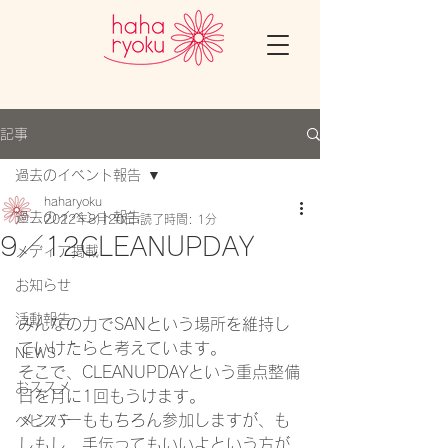
記事
過去のイベント報告
haharyoku
過去のイベント報告
2022年8月20日
読了時間: 1分
9／12CLEANUPDAY
メディア掲載
お知らせ
活動報告
みんなの力でSANという場所を維持し
ていけたらと考えています。 
NEWS
そこで、CLEANUPDAYという重点整備
おススメ
日を月に1回もうけます。 
メンバーももちろん参加しますが、も
ベビステ
しもし、手伝ってもいいよという方が