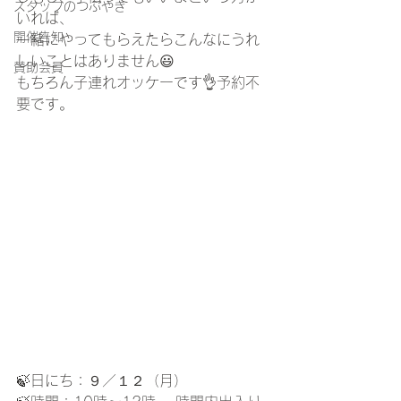
スタッフのつぶやき
いれば、
開催告知
一緒にやってもらえたらこんなにうれ
しいことはありません😃 
賛助会員
もちろん子連れオッケーです👌予約不
要です。
🍃日にち：９／１２（月）