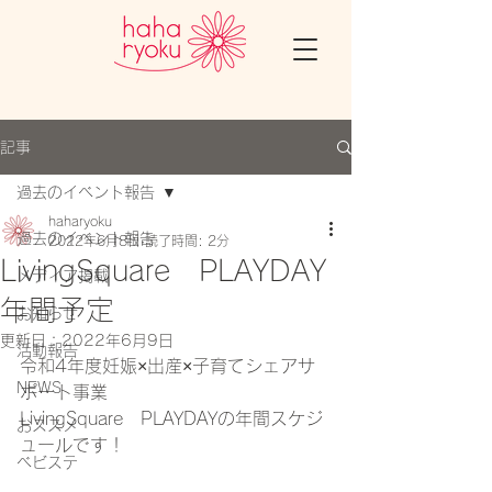
記事
過去のイベント報告
haharyoku
過去のイベント報告
2022年6月8日
読了時間: 2分
LivingSquare PLAYDAY
メディア掲載
年間予定
お知らせ
更新日：
2022年6月9日
活動報告
令和4年度妊娠×出産×子育てシェアサ
NEWS
ポート事業
LivingSquare　PLAYDAYの年間スケジ
おススメ
ュールです！
ベビステ