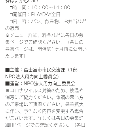
☆はにかむCafe
　□時　間：10：00～14：00
　□開催日：PLAYDAY全日
　□内　容：パン、飲み物、お弁当など
の販売
※メニュー詳細、料金などは各日の募
集ページでご確認ください。（各日の
募集ページは、開催約1ヶ月前に公開い
たします）
■主催：富士宮市市民交流課（1部
NPO法人母力向上委員会）
■運営：NPO法人母力向上委員会
※
コロナウイルス対策のため、検温や
消毒にご協力ください。体調の悪い方
のご来場はご遠慮ください。感染拡大
に伴い、予告なく内容を変更する場合
がございます。詳しくは各日の募集詳
細
HPページでご確認ください。（各日