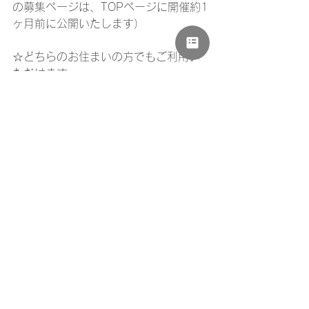
の募集ページは、TOPページに開催約1
ヶ月前に公開いたします）
☆どちらのお住まいの方でもご利用い
ただけます。
FORMEDAYの年間日程は
こちら
すべて表示
最新記事