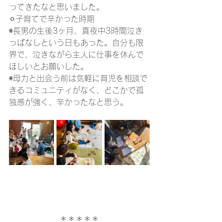
ってきたなと思いました。
⚪︎子育てで辛かった時期
◉長男の生後3ヶ月、真夜中3時間泣き
っぱなしという日もあった。自分も限
界で、泣きながら主人に仕事を休んで
ほしいとお願いした。
◉母力と出会う前は気軽に育児を相談で
きるコミュニティがなく、どこかで孤
独感が強く、辛かったなと思う。
＊＊＊＊＊