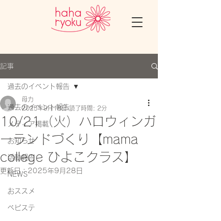
記事
過去のイベント報告
母力
過去のイベント報告
2025年9月18日
読了時間: 2分
10/21（火）ハロウィンガ
メディア掲載
ーランドづくり【mama
お知らせ
college ひよこクラス】
活動報告
更新日：
2025年9月28日
NEWS
おススメ
ベビステ