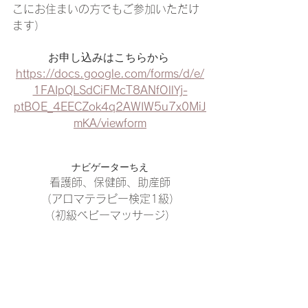
こにお住まいの方でもご参加いただけ
ます）
お申し込みはこちらから 
https://docs.google.com/forms/d/e/
1FAIpQLSdCiFMcT8ANfOllYj-
ptBOE_4EECZok4q2AWIW5u7x0MiJ
mKA/viewform
ナビゲーターちえ
看護師、保健師、助産師
（アロマテラピー検定1級）
（初級ベビーマッサージ）