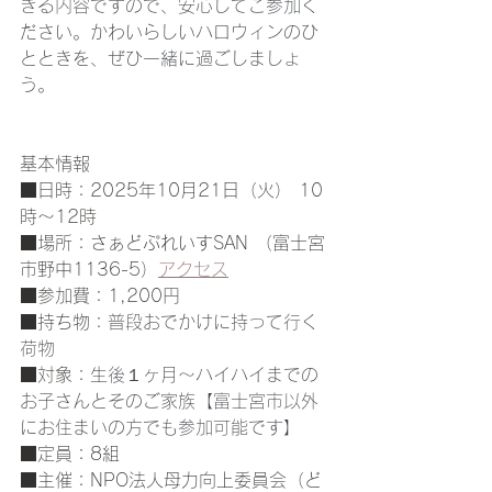
きる内容ですので、安心してご参加く
ださい。かわいらしいハロウィンのひ
とときを、ぜひ一緒に過ごしましょ
う。
基本情報
■日時：2025年10月21日（火） 10
時～12時
■場所：さぁどぷれいすSAN （富士宮
市野中1136-5）
アクセス
■参加費：1,200円
■持ち物：
普段おでかけに持って行く
荷物
■対象：
生後１ヶ月〜ハイハイまでの
お子さんとそのご家族【富士宮市以外
にお住まいの方でも参加可能です】
■定員：8組
■主催：NPO法人母力向上委員会（ど