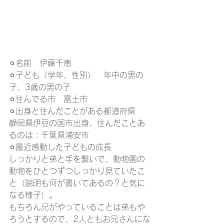
⚪︎名前　伊藤千恵
⚪︎子ども（学年、性別）　年中の男の
子、3歳の男の子
⚪︎住んでる市　富士市
⚪︎出身と住んだことがある都道府県　
静岡県伊豆の国市出身、住んだことあ
るのは：千葉県浦安市
⚪︎最近感動した子どもの成長
しっかりと弟と手を繋いで、動物園の
動物をひとつずつしっかり見ていたこ
と（説明も何が書いてあるの？と気に
なる様子）。
もちろん兄がやっていることは弟もや
ろうとするので、2人ともお兄さんにな