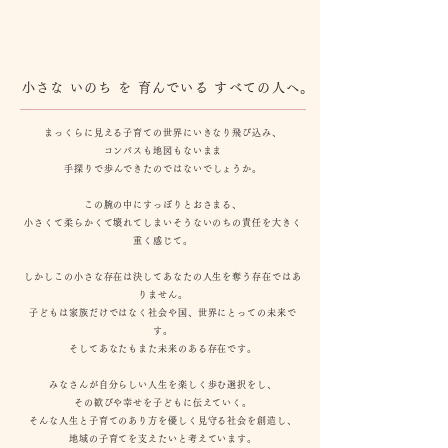
小さな いのち を 育んでいる すべての人へ。
まっくらに見える子育ての世界にいきなり飛び込み、
コンパスも地図もないまま
手探りで歩んできたのではないでしょうか。
この腕の中にすっぽりとおさまる、
小さくて柔らかくて壊れてしまいそうないのちの責任を大きく
重く感じて。
しかしこの小さな存在は決してあなたの人生を奪う存在ではあ
りません。
子どもは家族だけではなく社会や国、世界にとっての未来で
す。
そしてあなたもまた未来のある存在です。
みなさんが自分らしい人生を楽しく歩む選択をし、
その歓びや幸せを子どもに伝えていく。
そんな人生と子育てのあり方を優しく見守る社会を創造し、
地域の子育てを支えたいと考えています。